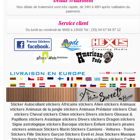
Délais Traitement
Nos délais de traitement sont très rapide, de 24H à 48H après validation du
paiement.
Service client
Du lundi au vendredi de 9h00 à 13h00 Tel : (33) 04 67 94 97 12
.
Sticker Autocollant
stickers Africains
stickers Alien
stickers Animaux
stickers Animaux de la jungle
stickers Animaux Prédator
stickers Chat
stickers Cheval
stickers Chien
stickers Divers
stickers Oiseaux &
Papillons
stickers Asiatique
stickers Divers
stickers Dragon
stickers
Signe astrologique
stickers Baroque
stickers Enfant
stickers pirates
stickers animaux
Stickers Marin
Stickers Camions - Voitures - Trains
Stickers Fille
Stickers Garçon
Stickers Eveil et Jeux
Stickers Musique
Stickers Porte
Stickers Divers
Stickers Arbre et Fleur
stickers Cadre