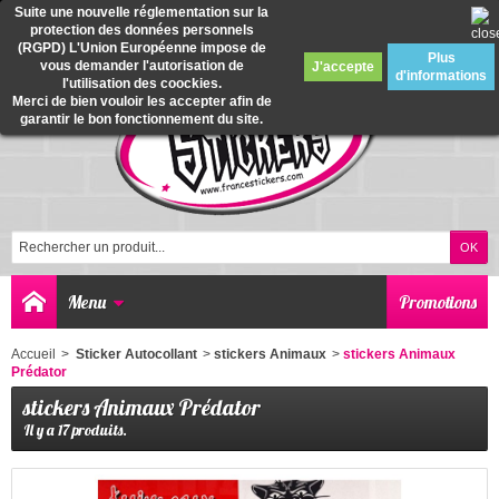
Suite une nouvelle réglementation sur la
protection des données personnels
0
(RGPD) L'Union Européenne impose de
Plus
vous demander l'autorisation de
J'accepte
d'informations
l'utilisation des coockies.
Merci de bien vouloir les accepter afin de
garantir le bon fonctionnement du site.
Menu
Promotions
Accueil
>
Sticker Autocollant
>
stickers Animaux
>
stickers Animaux
Prédator
stickers Animaux Prédator
Il y a 17 produits.