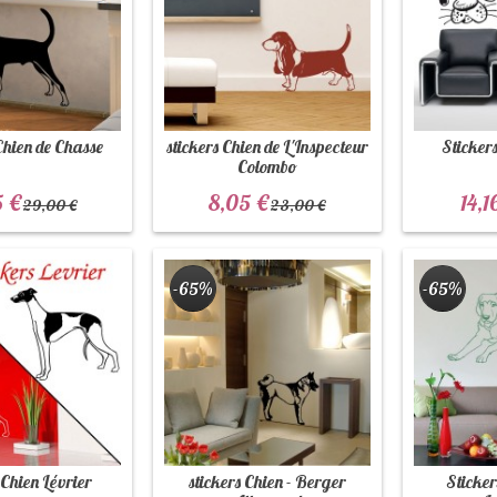
Chien de Chasse
stickers Chien de L'Inspecteur
Sticker
Colombo
5 €
8,05 €
14,1
29,00 €
23,00 €
-65%
-65%
 Chien Lévrier
stickers Chien - Berger
Sticker