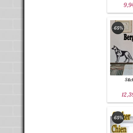
9,9
-65%
Stic
12,3
-65%