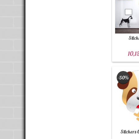
Stick
10,1
-50%
Stickers 