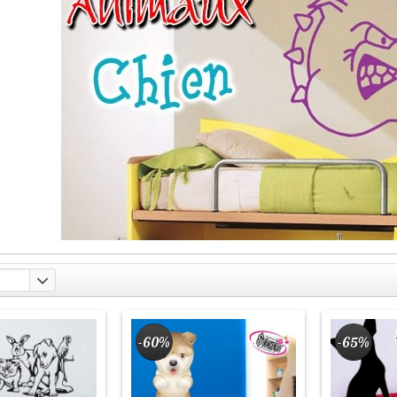
-60%
-65%