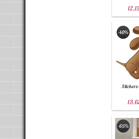
12,1
-40%
Stickers
13,6
-65%