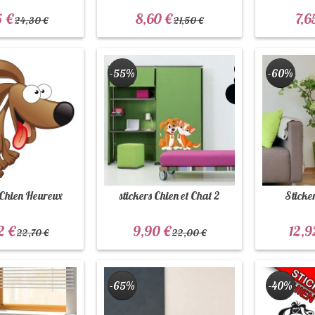
5 €
8,60 €
7,6
24,30 €
21,50 €
-55%
-60%
 Chien Heureux
stickers Chien et Chat 2
Sticke
2 €
9,90 €
12,9
22,70 €
22,00 €
-65%
-40%