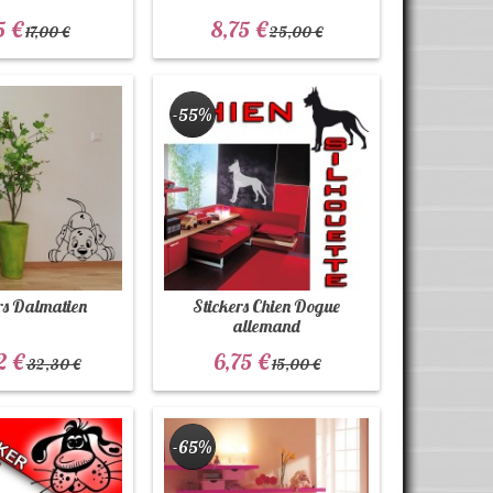
5 €
8,75 €
17,00 €
25,00 €
-55%
rs Dalmatien
Stickers Chien Dogue
allemand
2 €
6,75 €
32,30 €
15,00 €
-65%