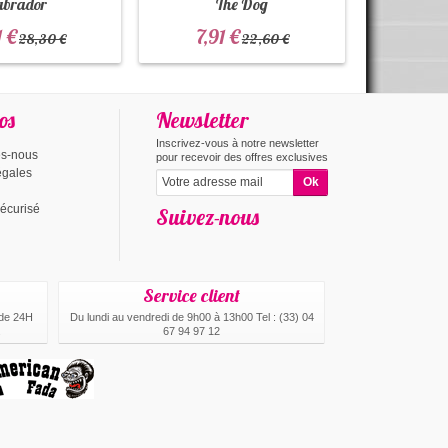
abrador
The Dog
1 €
7,91 €
28,30 €
22,60 €
os
Newsletter
Inscrivez-vous à notre newsletter
s-nous
pour recevoir des offres exclusives
égales
écurisé
Suivez-nous
Service client
 de 24H
Du lundi au vendredi de 9h00 à 13h00 Tel : (33) 04
.
67 94 97 12