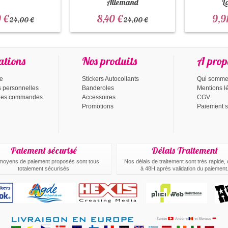
Allemand
L
 €
8,40 €
9,9
24,00 €
24,00 €
ations
Nos produits
A prop
te
Stickers Autocollants
Qui somme
s personnelles
Banderoles
Mentions l
 des commandes
Accessoires
CGV
Promotions
Paiement s
Paiement sécurisé
Délais Traitement
moyens de paiement proposés sont tous
Nos délais de traitement sont très rapide,
totalement sécurisés
à 48H après validation du paiement
.