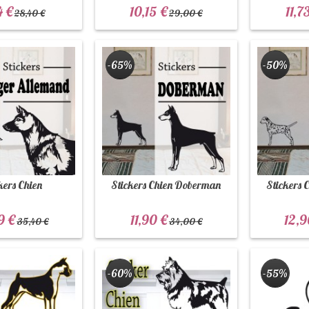
4 €
10,15 €
11,7
28,40 €
29,00 €
-65%
-50%
kers Chien
Stickers Chien Doberman
Stickers 
9 €
11,90 €
12,9
35,40 €
34,00 €
-60%
-55%