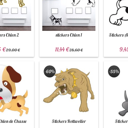
ers Chien 2
stickers Chien 1
Stickers Au
5 €
11,44 €
9,4
29,00 €
28,60 €
-60%
-55%
Chien de Chasse
Stickers Rottweiler
Sticker