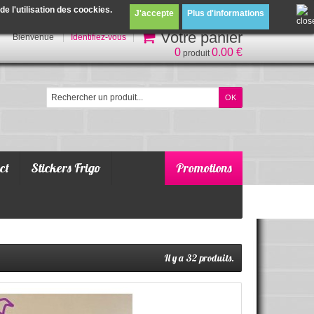
 l'utilisation des coockies.
J'accepte
Plus d'informations
Votre panier
Bienvenue
Identifiez-vous
0
0.00 €
produit
ct
Stickers Frigo
Promotions
Il y a 32 produits.