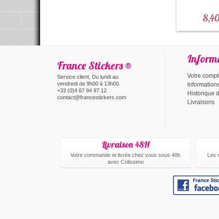
8,40
Inform
France Stickers ®
Votre comp
Service client, Du lundi au
vendredi de 9h00 à 13h00.
Information
+33 (0)4 67 94 97 12
Historique
contact@francestickers.com
Livraisons
Livraison 48H
Votre commande et livrée chez vous sous 48h
Les 
avec Colissimo