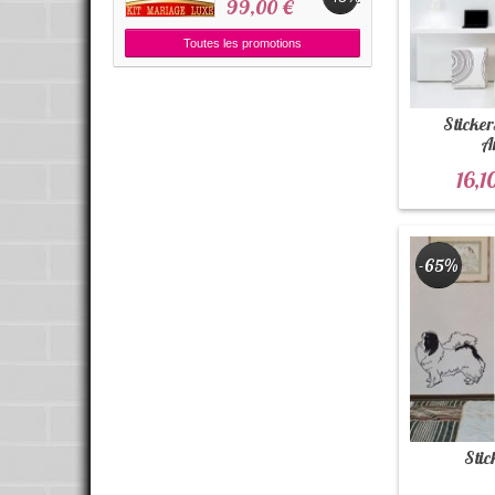
99,00 €
Toutes les promotions
Sticker
A
16,1
-65%
Stic