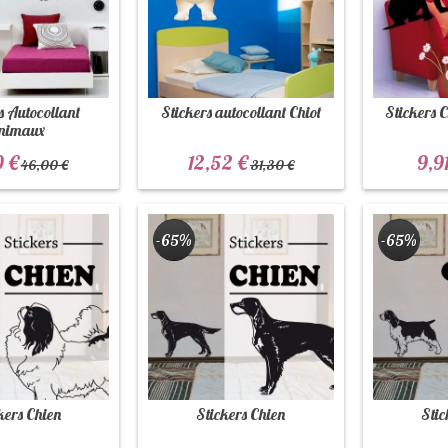
s Autocollant
Stickers autocollant Chiot
Stickers 
nimaux
0 €
12,52 €
9,9
46,00 €
31,30 €
-65%
-65%
kers Chien
Stickers Chien
Stic