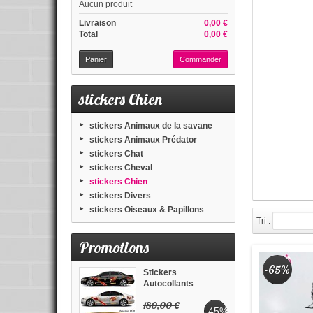
Aucun produit
Livraison
0,00 €
Total
0,00 €
Panier
Commander
stickers Chien
stickers Animaux de la savane
stickers Animaux Prédator
stickers Chat
stickers Cheval
stickers Chien
stickers Divers
stickers Oiseaux & Papillons
Tri :
--
Promotions
-65%
Stickers
Autocollants
Voiture...
180,00 €
-45%