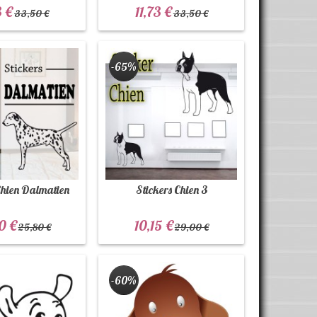
3 €
11,73 €
33,50 €
33,50 €
-65%
Chien Dalmatien
Stickers Chien 3
0 €
10,15 €
25,80 €
29,00 €
-60%