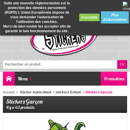
Suite une nouvelle réglementation sur la
protection des données personnels
0
(RGPD) L'Union Européenne impose de
Plus
vous demander l'autorisation de
J'accepte
d'informations
l'utilisation des coockies.
Merci de bien vouloir les accepter afin de
garantir le bon fonctionnement du site.
Menu
Promotions
Accueil
>
Sticker Autocollant
>
stickers Enfant
>
Stickers Garçon
Stickers Garçon
Il y a 63 produits.