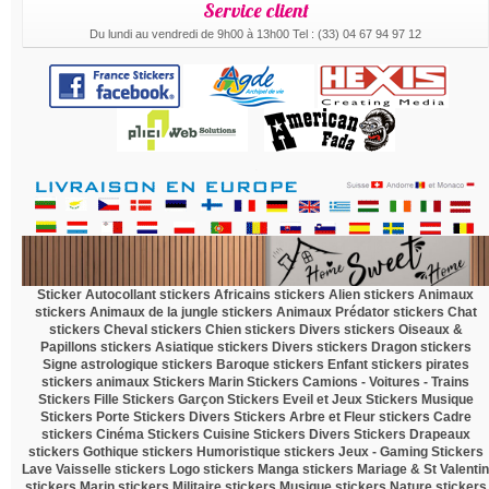
Service client
Du lundi au vendredi de 9h00 à 13h00 Tel : (33) 04 67 94 97 12
.
Sticker Autocollant
stickers Africains
stickers Alien
stickers Animaux
stickers Animaux de la jungle
stickers Animaux Prédator
stickers Chat
stickers Cheval
stickers Chien
stickers Divers
stickers Oiseaux &
Papillons
stickers Asiatique
stickers Divers
stickers Dragon
stickers
Signe astrologique
stickers Baroque
stickers Enfant
stickers pirates
stickers animaux
Stickers Marin
Stickers Camions - Voitures - Trains
Stickers Fille
Stickers Garçon
Stickers Eveil et Jeux
Stickers Musique
Stickers Porte
Stickers Divers
Stickers Arbre et Fleur
stickers Cadre
stickers Cinéma
Stickers Cuisine
Stickers Divers
Stickers Drapeaux
stickers Gothique
stickers Humoristique
stickers Jeux - Gaming
Stickers
Lave Vaisselle
stickers Logo
stickers Manga
stickers Mariage & St Valentin
stickers Marin
stickers Militaire
stickers Musique
stickers Nature
stickers