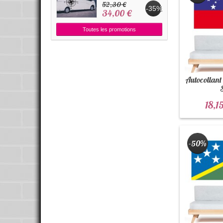
52,30 €
-35%
34,00 €
Toutes les promotions
Autocollant
18,1
-50%