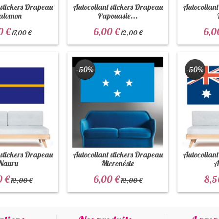
 stickers Drapeau
Autocollant stickers Drapeau
Autocollant
alomon
Papouasie...
0 €
6,00 €
6,0
17,00 €
12,00 €
-50%
-50%
 stickers Drapeau
Autocollant stickers Drapeau
Autocollant
Nauru
Micronésie
A
0 €
6,00 €
8,5
12,00 €
12,00 €