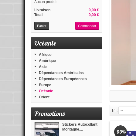
Aucun produit
Livraison
0,00 €
Total
0,00 €
Panier
Commander
Océanie
Afrique
Amérique
Asie
Dépendances Américains
Dépendances Européennes
Europe
Océanie
Orient
Tri :
--
Promotions
Stickers Autocollant
Montagne,...
-50%