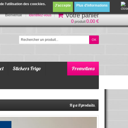
 l'utilisation des coockies.
J'accepte
Plus d'informations
Votre panier
Bienvenue
Identifiez-vous
0
0.00 €
produit
ct
Stickers Frigo
Promotions
Il y a 11 produits.