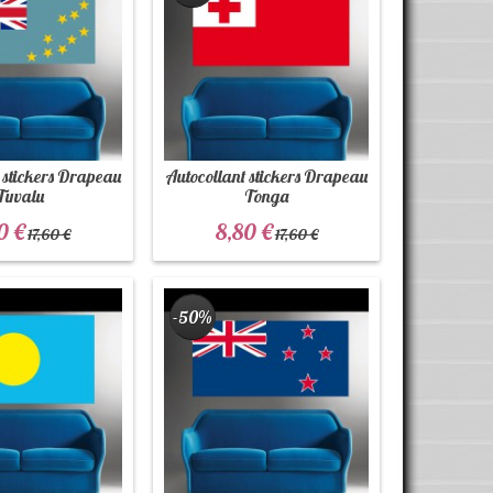
 stickers Drapeau
Autocollant stickers Drapeau
Tuvalu
Tonga
0 €
8,80 €
17,60 €
17,60 €
-50%