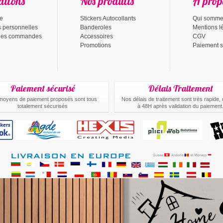
ations
Nos produits
A prop
te
Stickers Autocollants
Qui somme
s personnelles
Banderoles
Mentions l
 des commandes
Accessoires
CGV
Promotions
Paiement s
Paiement sécurisé
Délais Traitement
moyens de paiement proposés sont tous
Nos délais de traitement sont très rapide,
totalement sécurisés
à 48H après validation du paiement
.