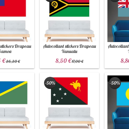
 stickers Drapeau
Autocollant stickers Drapeau
Autocollant
Samoa
Vanuatu
5 €
8,50 €
8,8
36,30 €
17,00 €
-50%
-50%