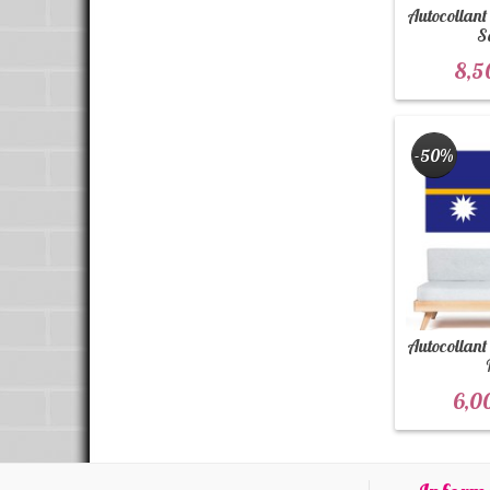
Autocollant
S
8,5
-50%
Autocollant
6,0