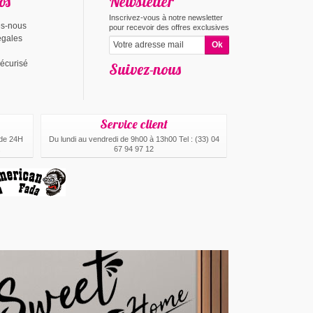
os
Newsletter
Inscrivez-vous à notre newsletter
s-nous
pour recevoir des offres exclusives
égales
écurisé
Suivez-nous
Service client
 de 24H
Du lundi au vendredi de 9h00 à 13h00 Tel : (33) 04
.
67 94 97 12