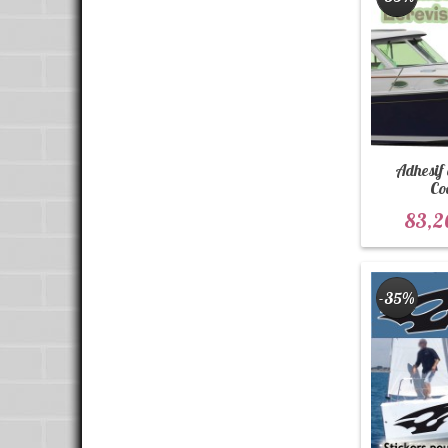
Adhesif
Co
83,2
-35%