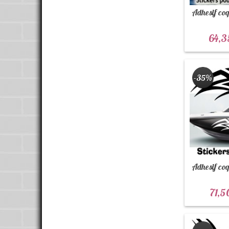
Adhesif coq
64,3
-35%
Adhesif coq
71,5