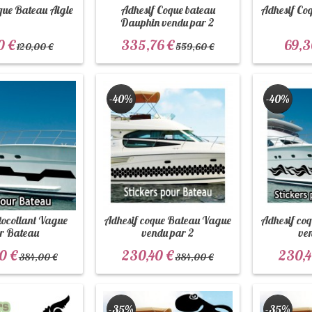
que Bateau Aigle
Adhesif Coque bateau
Adhesif Co
Dauphin vendu par 2
0 €
335,76 €
69,3
120,00 €
559,60 €
-40%
-40%
tocollant Vague
Adhesif coque Bateau Vague
Adhesif co
r Bateau
vendu par 2
ve
0 €
230,40 €
230,4
384,00 €
384,00 €
-35%
-35%