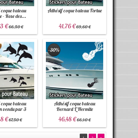
 coque bateau
Adhésif coque bateau Tortue
 - Rose des...
3 €
41,76 €
66,50 €
69,60 €
-30%
 coque bateau
Adhésif coque bateau
 vendu par 3
Bernard L’Hermite
8 €
46,48 €
67,50 €
66,40 €
»
1
2