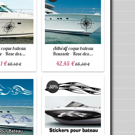
 coque bateau
Adhésif coque bateau
 - Rose des...
Boussole - Rose des...
1 €
42,45 €
65,40 €
65,30 €
-30%