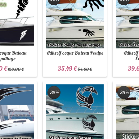
 coque Bateau
Adhesif coque Bateau Poulpe
Adhesif
quillage
É
0 €
35,49 €
39,6
128,00 €
54,60 €
-35%
-35%