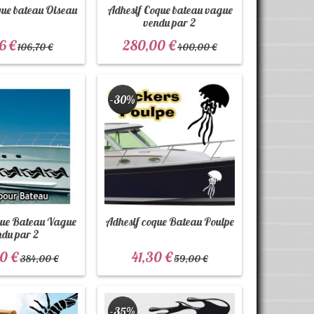
que bateau Oiseau
Adhesif Coque bateau vague
vendu par 2
6 €
280,00 €
106,70 €
400,00 €
-30%
que Bateau Vague
Adhesif coque Bateau Poulpe
ndu par 2
0 €
41,30 €
384,00 €
59,00 €
-35%