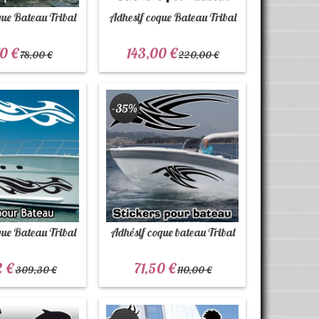
que Bateau Tribal
Adhesif coque Bateau Tribal
0 €
143,00 €
78,00 €
220,00 €
-35%
que Bateau Tribal
Adhésif coque bateau Tribal
2 €
71,50 €
309,30 €
110,00 €