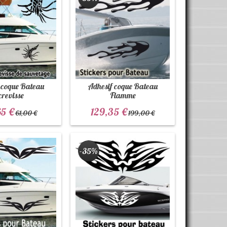
 coque Bateau
Adhesif coque Bateau
crevisse
Flamme
5 €
129,35 €
61,00 €
199,00 €
-35%