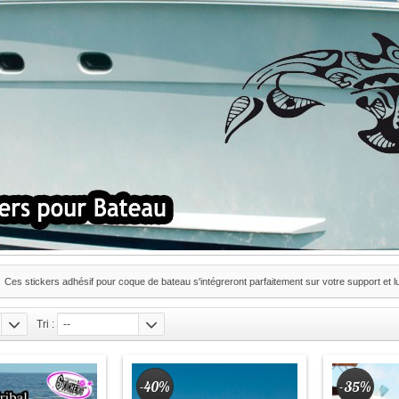
Ces stickers adhésif pour coque de bateau s'intégreront parfaitement sur votre support et 
Tri :
--
-40%
-35%