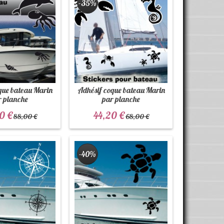
-35%
que bateau Marin
Adhésif coque bateau Marin
r planche
par planche
0 €
44,20 €
88,00 €
68,00 €
-40%