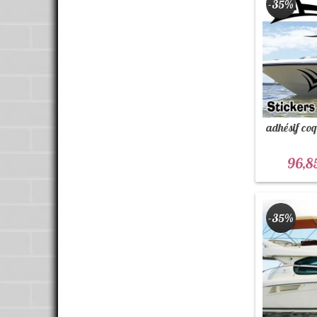
-35%
adhésif coq
96,8
-35%