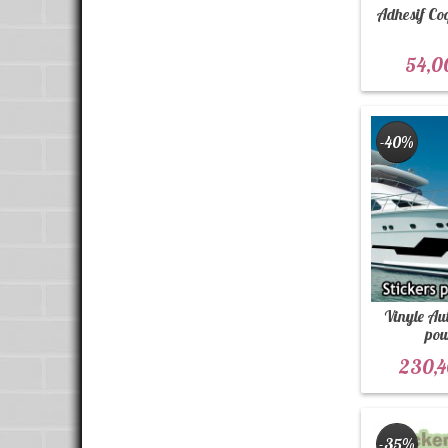
Adhesif Co
54,0
-40%
Vinyle Au
pou
230,4
-35%