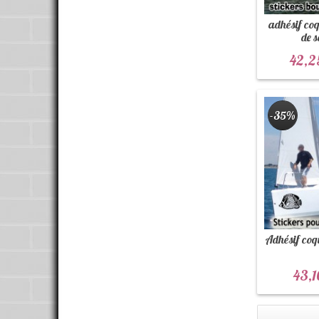
adhésif co
de 
42,2
-35%
Adhésif coq
43,1