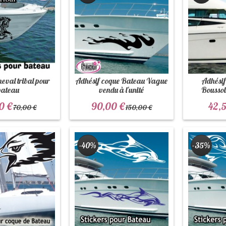
heval tribal pour
Adhésif coque Bateau Vague
Adhésif
bateau
vendu à l'unité
Boussole
0 €
90,00 €
42,5
70,00 €
150,00 €
-40%
-35%