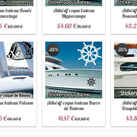
que bateau Bouée
Adhésif coque bateau
Adhésif
sauvetage
Hippocampe
Boussole
5 €
54,60 €
43,2
65,00 €
78,00 €
-35%
-35%
ue bateau Poisson
Adhésif coque bateau Barre
Adhésif
de Bateau
Dauphin
6 €
41,47 €
43,8
66,40 €
63,80 €