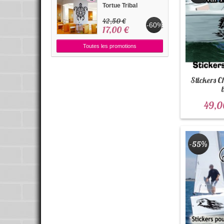
Tortue Tribal
42,50 €
-60%
17,00 €
Toutes les promotions
Stickers C
49,0
-55%