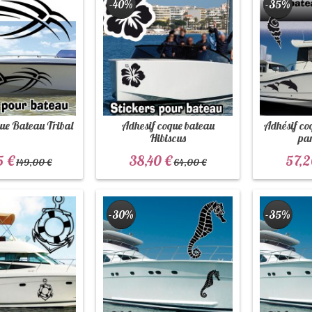
-40%
-35%
ue Bateau Tribal
Adhesif coque bateau
Adhésif co
Hibiscus
pa
5 €
38,40 €
57,2
149,00 €
64,00 €
-30%
-35%