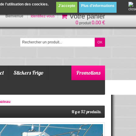
 l'utilisation des coockies.
J'accepte
Plus d'informations
Votre panier
Bienvenue
Identifiez-vous
0
0.00 €
produit
ct
Stickers Frigo
Promotions
bateau
Il y a 52 produits.