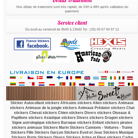
Délais Traitement
Nos délais de traitement sont très rapide, de 24H à 48H après validation du
paiement.
Service client
Du lundi au vendredi de 9h00 à 13h00 Tel : (33) 04 67 94 97 12
.
Sticker Autocollant
stickers Africains
stickers Alien
stickers Animaux
stickers Animaux de la jungle
stickers Animaux Prédator
stickers Chat
stickers Cheval
stickers Chien
stickers Divers
stickers Oiseaux &
Papillons
stickers Asiatique
stickers Divers
stickers Dragon
stickers
Signe astrologique
stickers Baroque
stickers Enfant
stickers pirates
stickers animaux
Stickers Marin
Stickers Camions - Voitures - Trains
Stickers Fille
Stickers Garçon
Stickers Eveil et Jeux
Stickers Musique
Stickers Porte
Stickers Divers
Stickers Arbre et Fleur
stickers Cadre