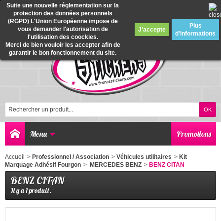
Suite une nouvelle réglementation sur la
protection des données personnels
0
(RGPD) L'Union Européenne impose de
Plus
vous demander l'autorisation de
J'accepte
d'informations
l'utilisation des coockies.
Merci de bien vouloir les accepter afin de
garantir le bon fonctionnement du site.
Menu
Promotions
Accueil
>
Professionnel / Association
>
Véhicules utilitaires
>
Kit
Marquage Adhésif Fourgon
>
MERCEDES BENZ
>
BENZ CITAN
BENZ CITAN
Il y a 1 produit.