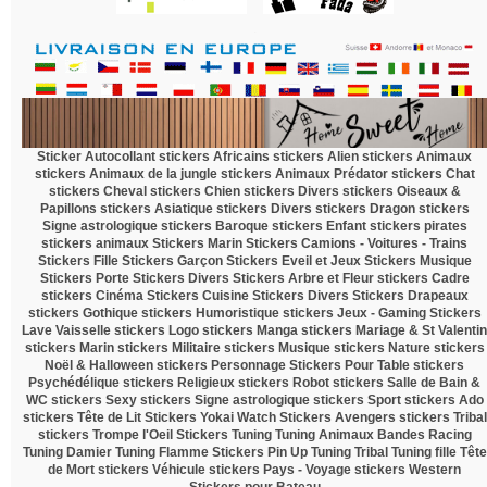
.
Sticker Autocollant
stickers Africains
stickers Alien
stickers Animaux
stickers Animaux de la jungle
stickers Animaux Prédator
stickers Chat
stickers Cheval
stickers Chien
stickers Divers
stickers Oiseaux &
Papillons
stickers Asiatique
stickers Divers
stickers Dragon
stickers
Signe astrologique
stickers Baroque
stickers Enfant
stickers pirates
stickers animaux
Stickers Marin
Stickers Camions - Voitures - Trains
Stickers Fille
Stickers Garçon
Stickers Eveil et Jeux
Stickers Musique
Stickers Porte
Stickers Divers
Stickers Arbre et Fleur
stickers Cadre
stickers Cinéma
Stickers Cuisine
Stickers Divers
Stickers Drapeaux
stickers Gothique
stickers Humoristique
stickers Jeux - Gaming
Stickers
Lave Vaisselle
stickers Logo
stickers Manga
stickers Mariage & St Valentin
stickers Marin
stickers Militaire
stickers Musique
stickers Nature
stickers
Noël & Halloween
stickers Personnage
Stickers Pour Table
stickers
Psychédélique
stickers Religieux
stickers Robot
stickers Salle de Bain &
WC
stickers Sexy
stickers Signe astrologique
stickers Sport
stickers Ado
stickers Tête de Lit
Stickers Yokai Watch
Stickers Avengers
stickers Tribal
stickers Trompe l'Oeil
Stickers Tuning
Tuning Animaux
Bandes Racing
Tuning Damier
Tuning Flamme
Stickers Pin Up
Tuning Tribal
Tuning fille
Tête
de Mort
stickers Véhicule
stickers Pays - Voyage
stickers Western
Stickers pour Bateau