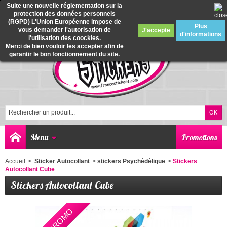
Suite une nouvelle réglementation sur la
protection des données personnels
0
(RGPD) L'Union Européenne impose de
Plus
vous demander l'autorisation de
J'accepte
d'informations
l'utilisation des coockies.
Merci de bien vouloir les accepter afin de
garantir le bon fonctionnement du site.
Menu
Promotions
Accueil
>
Sticker Autocollant
>
stickers Psychédélique
>
Stickers
Autocollant Cube
Stickers Autocollant Cube
EN PROMO