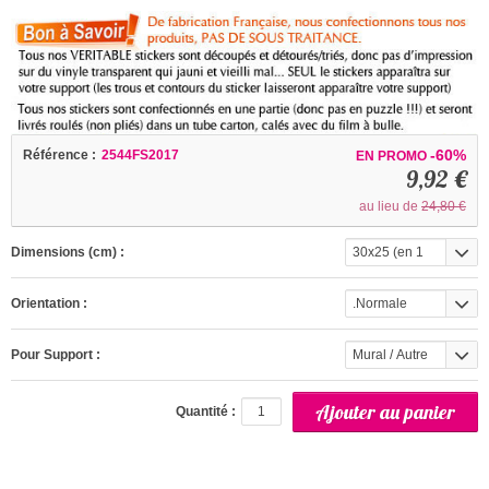
-60%
Référence :
2544FS2017
EN PROMO
9,92 €
au lieu de
24,80 €
Dimensions (cm) :
30x25 (en 1
partie)
Orientation :
.Normale
Pour Support :
Mural / Autre
(interieur)
Quantité :