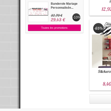
Banderole Mariage
12,9
Personnalisée...
32,70 €
-10%
29,43 €
-65%
Toutes les promotions
Stickers
8,40