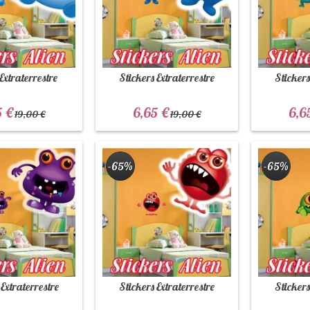
 Extraterrestre
Stickers Extraterrestre
Stickers
5 €
6,65 €
6,6
19,00 €
19,00 €
-65%
-65%
 Extraterrestre
Stickers Extraterrestre
Stickers