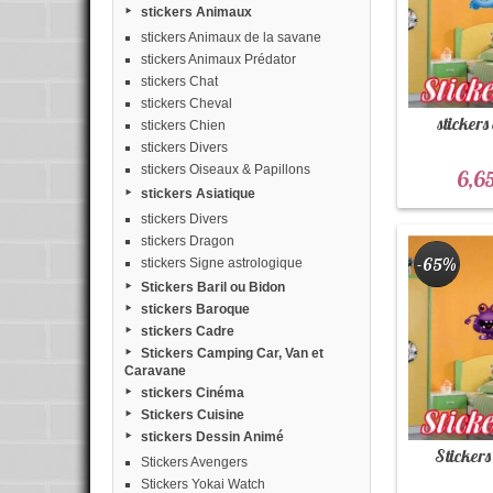
stickers Animaux
stickers Animaux de la savane
stickers Animaux Prédator
stickers Chat
stickers Cheval
stickers
stickers Chien
stickers Divers
stickers Oiseaux & Papillons
6,6
stickers Asiatique
stickers Divers
stickers Dragon
-65%
stickers Signe astrologique
Stickers Baril ou Bidon
stickers Baroque
stickers Cadre
Stickers Camping Car, Van et
Caravane
stickers Cinéma
Stickers Cuisine
stickers Dessin Animé
Stickers
Stickers Avengers
Stickers Yokai Watch