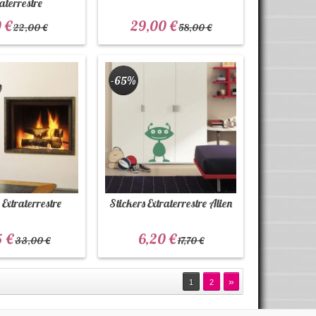
aterrestre
 €
29,00 €
22,00 €
58,00 €
-65%
 Extraterrestre
Stickers Extraterrestre Alien
5 €
6,20 €
33,00 €
17,70 €
»
1
2