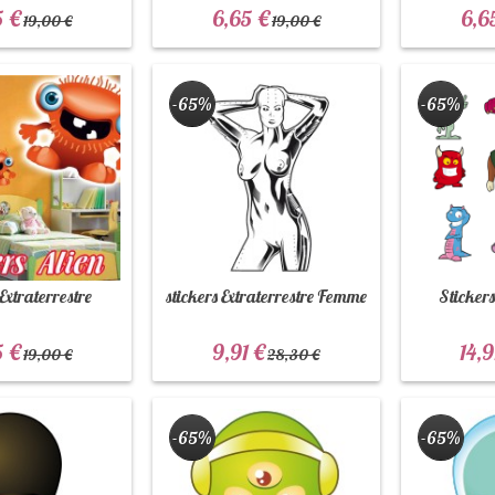
5 €
6,65 €
6,6
19,00 €
19,00 €
-65%
-65%
 Extraterrestre
stickers Extraterrestre Femme
Stickers
5 €
9,91 €
14,9
19,00 €
28,30 €
-65%
-65%