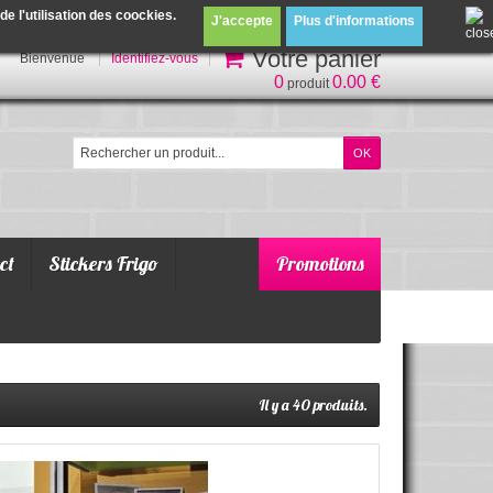
 l'utilisation des coockies.
J'accepte
Plus d'informations
Votre panier
Bienvenue
Identifiez-vous
0
0.00 €
produit
ct
Stickers Frigo
Promotions
Il y a 40 produits.