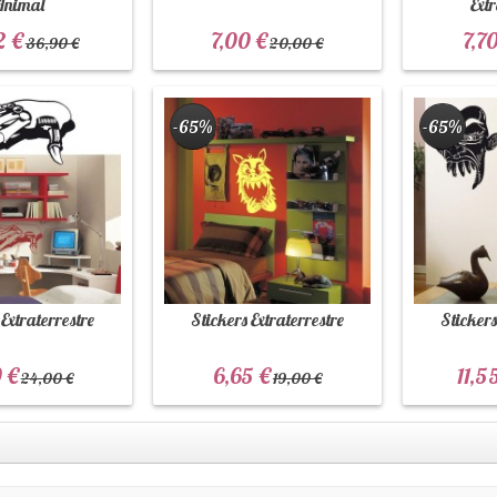
Animal
Extr
2 €
7,00 €
7,70
36,90 €
20,00 €
-65%
-65%
 Extraterrestre
Stickers Extraterrestre
Stickers
 €
6,65 €
11,5
24,00 €
19,00 €