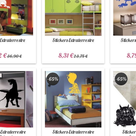
 Extraterrestre
Stickers Extraterrestre
Stickers
2 €
8,31 €
8,7
36,90 €
23,75 €
-65%
-65%
 Extraterrestre
Stickers Extraterrestre
Sticker