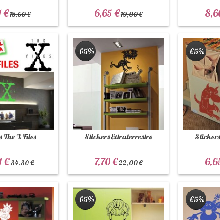
1 €
6,65 €
8,6
18,60 €
19,00 €
-65%
-65%
s The X Files
Stickers Extraterrestre
Stickers
1 €
7,70 €
6,6
34,30 €
22,00 €
-65%
-65%