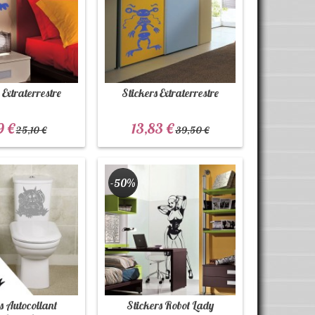
 Extraterrestre
Stickers Extraterrestre
9 €
13,83 €
25,10 €
39,50 €
-50%
s Autocollant
Stickers Robot Lady