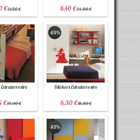
0 €
8,40 €
21,50 €
24,00 €
-65%
 Extraterrestre
Stickers Extraterrestre
5 €
6,30 €
19,00 €
18,00 €
-65%