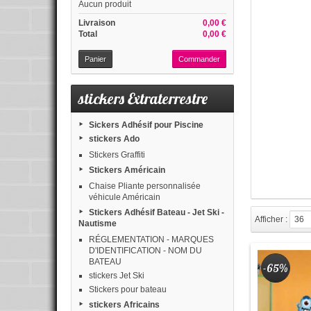
Aucun produit
Livraison
0,00 €
Total
0,00 €
Panier
Commander
stickers Extraterrestre
Sickers Adhésif pour Piscine
stickers Ado
Stickers Graffiti
Stickers Américain
Chaise Pliante personnalisée
véhicule Américain
Stickers Adhésif Bateau - Jet Ski -
Afficher :
36
Nautisme
RÉGLEMENTATION - MARQUES
D'IDENTIFICATION - NOM DU
BATEAU
-65%
stickers Jet Ski
Stickers pour bateau
stickers Africains