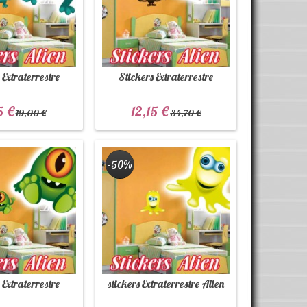
 Extraterrestre
Stickers Extraterrestre
5 €
12,15 €
19,00 €
34,70 €
-50%
 Extraterrestre
stickers Extraterrestre Alien