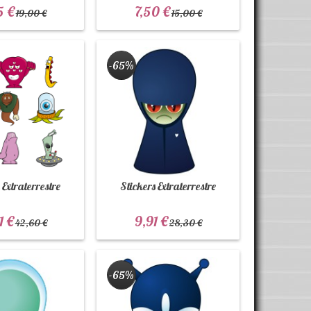
5 €
7,50 €
19,00 €
15,00 €
-65%
 Extraterrestre
Stickers Extraterrestre
1 €
9,91 €
42,60 €
28,30 €
-65%