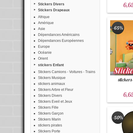
6,6
Stickers Divers
Stickers Drapeaux
Afrique
Amérique
-65%
Asie
Dépendances Américains
Dépendances Européennes
Europe
Océanie
Orient
stickers Enfant
Stickers Camions - Voitures - Trains
Stickers Musique
stickers
stickers animaux
Stickers Arbre et Fleur
6,6
Stickers Divers
Stickers Eveil et Jeux
Stickers Fille
Stickers Garçon
-50%
Stickers Marin
stickers pirates
Stickers Porte