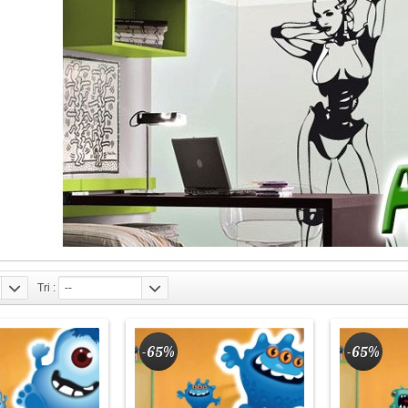
Tri :
--
-65%
-65%