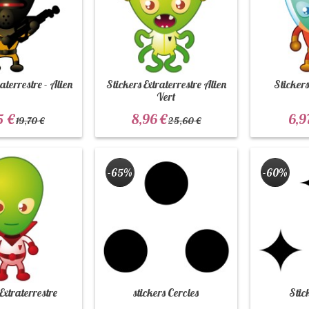
raterrestre - Alien
Stickers Extraterrestre Alien
Stickers
Vert
5 €
8,96 €
6,9
19,70 €
25,60 €
-65%
-60%
 Extraterrestre
stickers Cercles
Stick