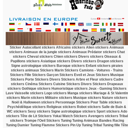
.
Sticker Autocollant
stickers Africains
stickers Alien
stickers Animaux
stickers Animaux de la jungle
stickers Animaux Prédator
stickers Chat
stickers Cheval
stickers Chien
stickers Divers
stickers Oiseaux &
Papillons
stickers Asiatique
stickers Divers
stickers Dragon
stickers
Signe astrologique
stickers Baroque
stickers Enfant
stickers pirates
stickers animaux
Stickers Marin
Stickers Camions - Voitures - Trains
Stickers Fille
Stickers Garçon
Stickers Eveil et Jeux
Stickers Musique
Stickers Porte
Stickers Divers
Stickers Arbre et Fleur
stickers Cadre
stickers Cinéma
Stickers Cuisine
Stickers Divers
Stickers Drapeaux
stickers Gothique
stickers Humoristique
stickers Jeux - Gaming
Stickers
Lave Vaisselle
stickers Logo
stickers Manga
stickers Mariage & St Valentin
stickers Marin
stickers Militaire
stickers Musique
stickers Nature
stickers
Noël & Halloween
stickers Personnage
Stickers Pour Table
stickers
Psychédélique
stickers Religieux
stickers Robot
stickers Salle de Bain &
WC
stickers Sexy
stickers Signe astrologique
stickers Sport
stickers Ado
stickers Tête de Lit
Stickers Yokai Watch
Stickers Avengers
stickers Tribal
stickers Trompe l'Oeil
Stickers Tuning
Tuning Animaux
Bandes Racing
Tuning Damier
Tuning Flamme
Stickers Pin Up
Tuning Tribal
Tuning fille
Tête