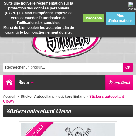
Suite une nouvelle réglementation sur la
protection des données personnels
0
(RGPD) L'Union Européenne impose de
Plus
vous demander l'autorisation de
J'accepte
d'informations
l'utilisation des coockies.
Merci de bien vouloir les accepter afin de
garantir le bon fonctionnement du site.
Menu
Promotions
Accueil
>
Sticker Autocollant
>
stickers Enfant
>
Stickers autocollant
Clown
Stickers autocollant Clown
EN PROMO