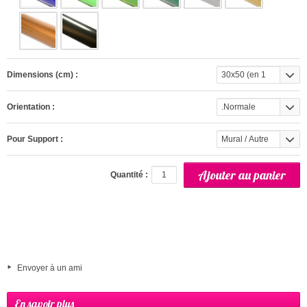
Dimensions (cm) :
30x50 (en 1
partie)
Orientation :
.Normale
Pour Support :
Mural / Autre
(interieur)
Quantité :
Envoyer à un ami
En savoir plus