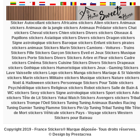
Sticker Autocollant
stickers Africains
stickers Alien
stickers Animaux
stickers Animaux de la jungle
stickers Animaux Prédator
stickers Chat
stickers Cheval
stickers Chien
stickers Divers
stickers Oiseaux &
Papillons
stickers Asiatique
stickers Divers
stickers Dragon
stickers
Signe astrologique
stickers Baroque
stickers Enfant
stickers pirates
stickers animaux
Stickers Marin
Stickers Camions - Voitures - Trains
Stickers Fille
Stickers Garçon
Stickers Eveil et Jeux
Stickers Musique
Stickers Porte
Stickers Divers
Stickers Arbre et Fleur
stickers Cadre
stickers Cinéma
Stickers Cuisine
Stickers Divers
Stickers Drapeaux
stickers Gothique
stickers Humoristique
stickers Jeux - Gaming
Stickers
Lave Vaisselle
stickers Logo
stickers Manga
stickers Mariage & St Valentin
stickers Marin
stickers Militaire
stickers Musique
stickers Nature
stickers
Noël & Halloween
stickers Personnage
Stickers Pour Table
stickers
Psychédélique
stickers Religieux
stickers Robot
stickers Salle de Bain &
WC
stickers Sexy
stickers Signe astrologique
stickers Sport
stickers Ado
stickers Tête de Lit
Stickers Yokai Watch
Stickers Avengers
stickers Tribal
stickers Trompe l'Oeil
Stickers Tuning
Tuning Animaux
Bandes Racing
Tuning Damier
Tuning Flamme
Stickers Pin Up
Tuning Tribal
Tuning fille
Tête
de Mort
stickers Véhicule
stickers Pays - Voyage
stickers Western
Stickers pour Bateau
Copyright 2019 - France Stickers® Marque déposée- Tous droits réserves.
© Design by
Prestacrea