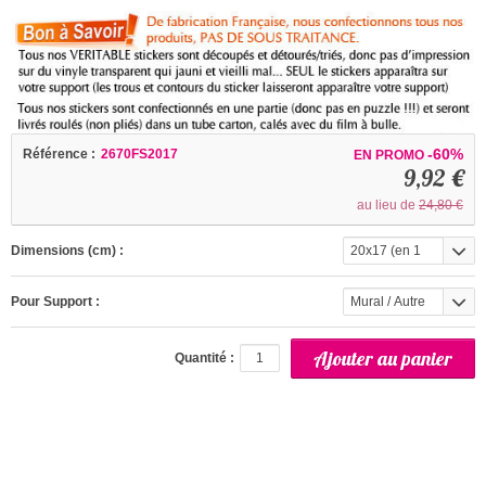
-60%
Référence :
2670FS2017
EN PROMO
9,92 €
au lieu de
24,80 €
Dimensions (cm) :
20x17 (en 1
partie)
Pour Support :
Mural / Autre
(interieur)
Quantité :