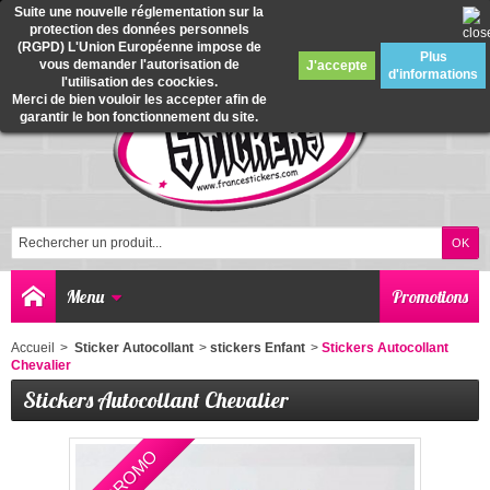
Suite une nouvelle réglementation sur la
protection des données personnels
0
(RGPD) L'Union Européenne impose de
Plus
vous demander l'autorisation de
J'accepte
d'informations
l'utilisation des coockies.
Merci de bien vouloir les accepter afin de
garantir le bon fonctionnement du site.
Menu
Promotions
Accueil
>
Sticker Autocollant
>
stickers Enfant
>
Stickers Autocollant
Chevalier
Stickers Autocollant Chevalier
EN PROMO