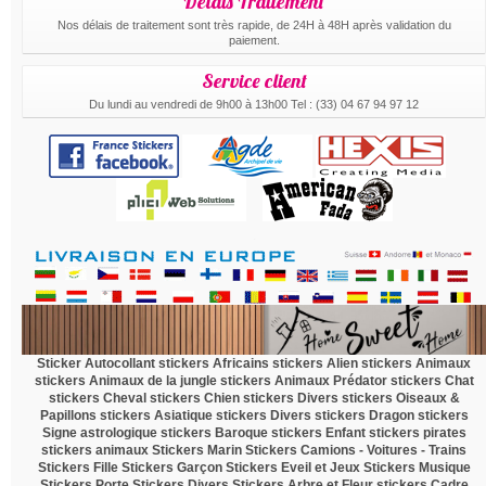
Délais Traitement
Nos délais de traitement sont très rapide, de 24H à 48H après validation du
paiement.
Service client
Du lundi au vendredi de 9h00 à 13h00 Tel : (33) 04 67 94 97 12
.
Sticker Autocollant
stickers Africains
stickers Alien
stickers Animaux
stickers Animaux de la jungle
stickers Animaux Prédator
stickers Chat
stickers Cheval
stickers Chien
stickers Divers
stickers Oiseaux &
Papillons
stickers Asiatique
stickers Divers
stickers Dragon
stickers
Signe astrologique
stickers Baroque
stickers Enfant
stickers pirates
stickers animaux
Stickers Marin
Stickers Camions - Voitures - Trains
Stickers Fille
Stickers Garçon
Stickers Eveil et Jeux
Stickers Musique
Stickers Porte
Stickers Divers
Stickers Arbre et Fleur
stickers Cadre