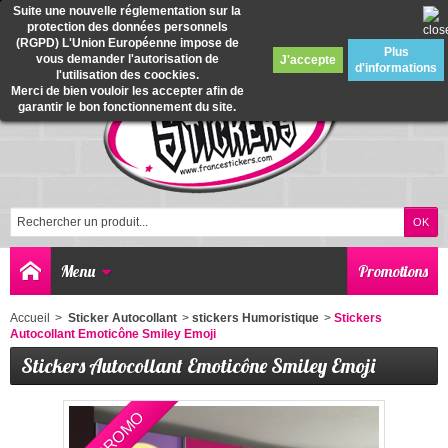
Suite une nouvelle réglementation sur la
protection des données personnels
0
(RGPD) L'Union Européenne impose de
Plus
vous demander l'autorisation de
J'accepte
d'informations
l'utilisation des coockies.
Merci de bien vouloir les accepter afin de
garantir le bon fonctionnement du site.
Menu
Promotions
Accueil
>
Sticker Autocollant
>
stickers Humoristique
>
Stickers
Autocollant Emoticône Smiley Emoji
Stickers Autocollant Emoticône Smiley Emoji
EN PROMO