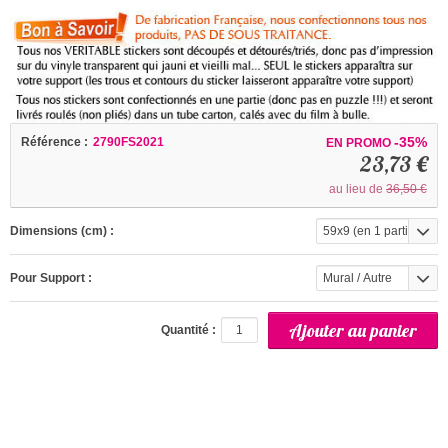
-35%
Référence :
2790FS2021
EN PROMO
23,73 €
au lieu de
36,50 €
Dimensions (cm) :
59x9 (en 1 partie)
Pour Support :
Mural / Autre
(interieur)
Quantité :