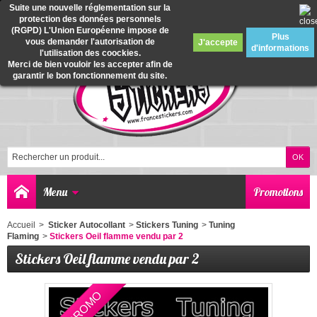
Suite une nouvelle réglementation sur la
protection des données personnels
0
(RGPD) L'Union Européenne impose de
Plus
vous demander l'autorisation de
J'accepte
d'informations
l'utilisation des coockies.
Merci de bien vouloir les accepter afin de
garantir le bon fonctionnement du site.
Menu
Promotions
Accueil
>
Sticker Autocollant
>
Stickers Tuning
>
Tuning
Flaming
>
Stickers Oeil flamme vendu par 2
Stickers Oeil flamme vendu par 2
EN PROMO