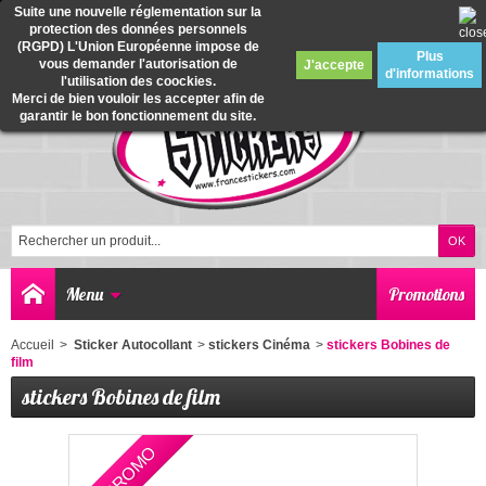
Suite une nouvelle réglementation sur la
protection des données personnels
0
(RGPD) L'Union Européenne impose de
Plus
vous demander l'autorisation de
J'accepte
d'informations
l'utilisation des coockies.
Merci de bien vouloir les accepter afin de
garantir le bon fonctionnement du site.
Menu
Promotions
Accueil
>
Sticker Autocollant
>
stickers Cinéma
>
stickers Bobines de
film
stickers Bobines de film
EN PROMO