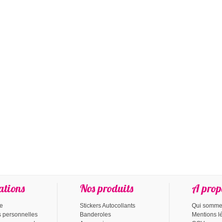
ations
Nos produits
A prop
te
Stickers Autocollants
Qui somme
s personnelles
Banderoles
Mentions l