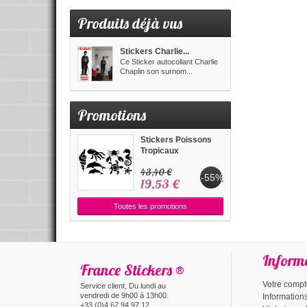
Produits déjà vus
Stickers Charlie...
Ce Sticker autocollant Charlie
Chaplin son surnom...
Promotions
Stickers Poissons
Tropicaux
43,40 €
-55%
19,53 €
Toutes les promotions
Inform
France Stickers ®
Votre comp
Service client, Du lundi au
vendredi de 9h00 à 13h00.
Information
+33 (0)4 67 94 97 12