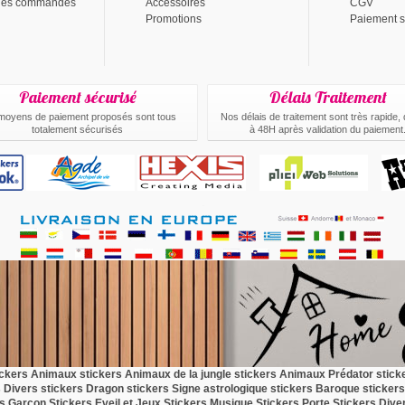
 des commandes
Accessoires
CGV
Promotions
Paiement s
Paiement sécurisé
Délais Traitement
moyens de paiement proposés sont tous
Nos délais de traitement sont très rapide,
totalement sécurisés
à 48H après validation du paiement
.
ickers Animaux
stickers Animaux de la jungle
stickers Animaux Prédator
stick
s Divers
stickers Dragon
stickers Signe astrologique
stickers Baroque
stickers
rs Garçon
Stickers Eveil et Jeux
Stickers Musique
Stickers Porte
Stickers Dive