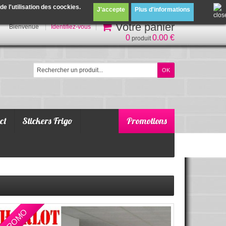
 l'utilisation des coockies.
J'accepte
Plus d'informations
Votre panier
Bienvenue
Identifiez-vous
0
0.00 €
produit
ct
Stickers Frigo
Promotions