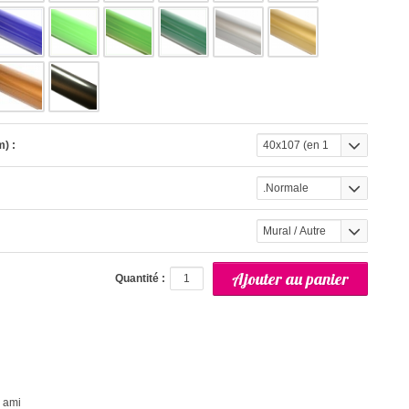
) :
40x107 (en 1
partie)
.Normale
Mural / Autre
(interieur)
Quantité :
 ami