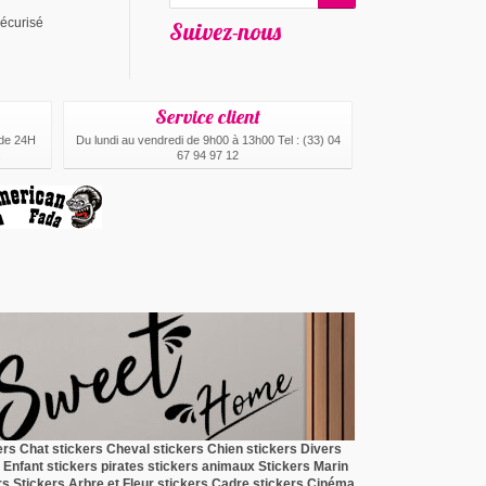
écurisé
Suivez-nous
Service client
 de 24H
Du lundi au vendredi de 9h00 à 13h00 Tel : (33) 04
.
67 94 97 12
ers Chat
stickers Cheval
stickers Chien
stickers Divers
 Enfant
stickers pirates
stickers animaux
Stickers Marin
rs
Stickers Arbre et Fleur
stickers Cadre
stickers Cinéma