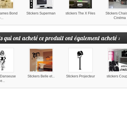
 James Bond
Stickers Superman
stickers The X Files
Stickers Chai
-...
Cinéma
ts qui ont acheté ce produit ont également acheté :
s Danseuse
Stickers Belle et...
Stickers Projecteur
stickers Coup
e...