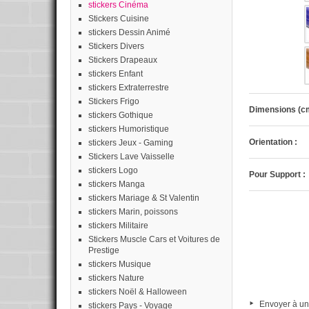
stickers Cinéma
Stickers Cuisine
stickers Dessin Animé
Stickers Divers
Stickers Drapeaux
stickers Enfant
stickers Extraterrestre
Stickers Frigo
Dimensions (cm
stickers Gothique
stickers Humoristique
Orientation :
stickers Jeux - Gaming
Stickers Lave Vaisselle
stickers Logo
Pour Support :
stickers Manga
stickers Mariage & St Valentin
stickers Marin, poissons
stickers Militaire
Stickers Muscle Cars et Voitures de
Prestige
stickers Musique
stickers Nature
stickers Noël & Halloween
Envoyer à un
stickers Pays - Voyage