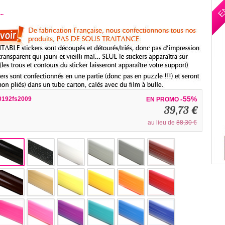
E
..
-55%
0192fs2009
EN PROMO
39,73 €
au lieu de
88,30 €