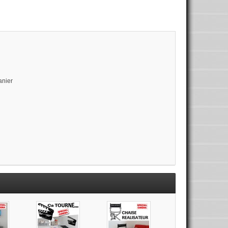
.
anier