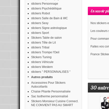
stickers Personnage
stickers Psychédélique
En savoir pl
stickers Robot
stickers Salle de Bain & WC
stickers Sexy
Nos stickers e
stickers Signe astrologique
Les couleurs s
stickers Sport
Stickers Table de salon
Pour commander
stickers Tête de Lit
Faites vos 
stickers Tribal
stickers Trompe l'Oeil
France Sticker
Stickers Tuning
stickers Véhicule
stickers Western
stickers ° PERSONNALISES °
Autres produits
Accessoires Pour Stickers
30 autre
Autocollants
Chaise Pliante Personnalisée
Sac Isotherme personnalisé
Stickers Monsieur Cuisine Connect.
NE CONVIENT PAS AU SMART