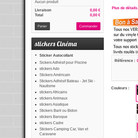
Aucun produit
Plus de détails.
Livraison
0,00 €
Total
0,00 €
Panier
Commander
stickers Cinéma
Sticker Autocollant
Référence :
Sickers Adhésif pour Piscine
stickers Ado
Stickers Américain
Stickers Adhésif Bateau - Jet Ski -
Nautisme
Couleurs :
stickers Africains
stickers Animaux
stickers Asiatique
Stickers Baril ou Bidon
stickers Baroque
stickers Cadre
Stickers Camping Car, Van et
Caravane