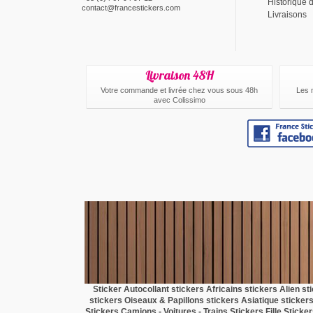
Historique
contact@francestickers.com
Livraisons
Livraison 48H
Votre commande et livrée chez vous sous 48h
Les 
avec Colissimo
Sticker Autocollant
stickers Africains
stickers Alien
st
stickers Oiseaux & Papillons
stickers Asiatique
sticker
Stickers Camions - Voitures - Trains
Stickers Fille
Sticke