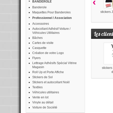
‹
BANDEROLE
Banderole
stickers
Maquettes Pour Banderoles
Professionnel / Association
Accessoires
Autocollant Adhésif Voiture /
Les clien
Véhicules Utilitaires
Bâches
Cartes de visite
Casquette
Création de votre Logo
Flyers
Lettrage Adhésifs Spécial Vitrine
Magasin
sticker
d
Roll Up et Porte Affiche
Stickers de Sol
Stickers et autocollant Noël
Textiles
Véhicules utilitaires
Vente en lot
Vinyle au détail
Voiture de Société