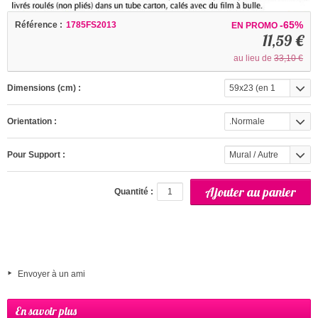
-65%
Référence :
1785FS2013
EN PROMO
11,59 €
au lieu de
33,10 €
Dimensions (cm) :
59x23 (en 1
partie)
Orientation :
.Normale
Pour Support :
Mural / Autre
(interieur)
Quantité :
Envoyer à un ami
En savoir plus