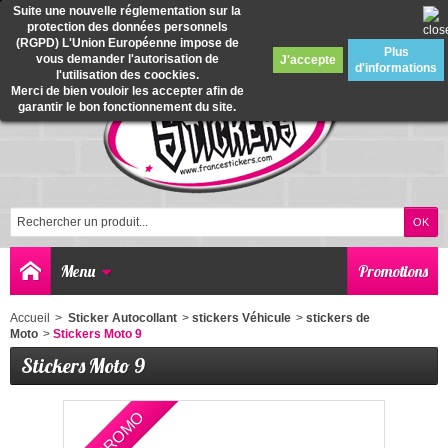
Suite une nouvelle réglementation sur la
protection des données personnels
0
(RGPD) L'Union Européenne impose de
Plus
vous demander l'autorisation de
J'accepte
d'informations
l'utilisation des coockies.
Merci de bien vouloir les accepter afin de
garantir le bon fonctionnement du site.
Menu
Promotions
Accueil
>
Sticker Autocollant
>
stickers Véhicule
>
stickers de
Moto
>
Stickers Moto 9
Stickers Moto 9
EN PROMO