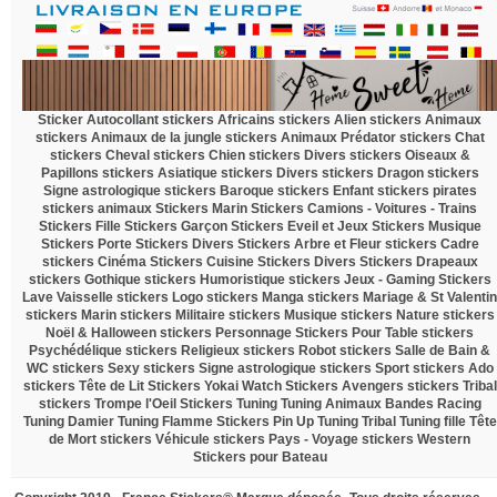
Sticker Autocollant
stickers Africains
stickers Alien
stickers Animaux
stickers Animaux de la jungle
stickers Animaux Prédator
stickers Chat
stickers Cheval
stickers Chien
stickers Divers
stickers Oiseaux &
Papillons
stickers Asiatique
stickers Divers
stickers Dragon
stickers
Signe astrologique
stickers Baroque
stickers Enfant
stickers pirates
stickers animaux
Stickers Marin
Stickers Camions - Voitures - Trains
Stickers Fille
Stickers Garçon
Stickers Eveil et Jeux
Stickers Musique
Stickers Porte
Stickers Divers
Stickers Arbre et Fleur
stickers Cadre
stickers Cinéma
Stickers Cuisine
Stickers Divers
Stickers Drapeaux
stickers Gothique
stickers Humoristique
stickers Jeux - Gaming
Stickers
Lave Vaisselle
stickers Logo
stickers Manga
stickers Mariage & St Valentin
stickers Marin
stickers Militaire
stickers Musique
stickers Nature
stickers
Noël & Halloween
stickers Personnage
Stickers Pour Table
stickers
Psychédélique
stickers Religieux
stickers Robot
stickers Salle de Bain &
WC
stickers Sexy
stickers Signe astrologique
stickers Sport
stickers Ado
stickers Tête de Lit
Stickers Yokai Watch
Stickers Avengers
stickers Tribal
stickers Trompe l'Oeil
Stickers Tuning
Tuning Animaux
Bandes Racing
Tuning Damier
Tuning Flamme
Stickers Pin Up
Tuning Tribal
Tuning fille
Tête
de Mort
stickers Véhicule
stickers Pays - Voyage
stickers Western
Stickers pour Bateau