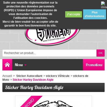
Suite une nouvelle réglementation sur la
protection des données personnels
0
(RGPD) L'Union Européenne impose de
Plus
vous demander l'autorisation de
J'accepte
d'informations
l'utilisation des coockies.
Merci de bien vouloir les accepter afin de
garantir le bon fonctionnement du site.
Menu
Promotions
Accueil
>
Sticker Autocollant
>
stickers Véhicule
>
stickers de
Moto
>
Sticker Harley Davidson Aigle
Sticker Harley Davidson Aigle
EN PROMO