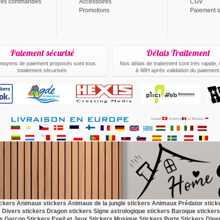
 des commandes
Accessoires
CGV
Promotions
Paiement s
Paiement sécurisé
Délais Traitement
moyens de paiement proposés sont tous
Nos délais de traitement sont très rapide,
totalement sécurisés
à 48H après validation du paiement
.
ickers Animaux
stickers Animaux de la jungle
stickers Animaux Prédator
stick
s Divers
stickers Dragon
stickers Signe astrologique
stickers Baroque
stickers
rs Garçon
Stickers Eveil et Jeux
Stickers Musique
Stickers Porte
Stickers Dive