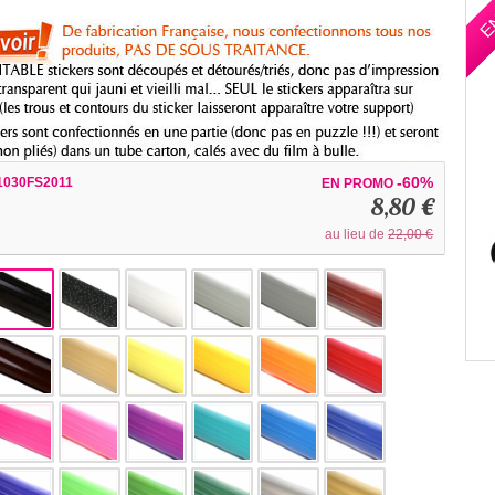
E
-60%
1030FS2011
EN PROMO
8,80 €
au lieu de
22,00 €