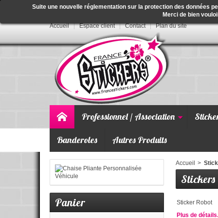
Suite une nouvelle réglementation sur la protection des données p
Merci de bien vouloi
Accueil
Espace client
Contact
Plan du site
Professionnel / Association
Sticke
Banderoles
Autres Produits
Accueil
>
Stick
Stickers
Panier
Sticker Robot
Plus de détails.