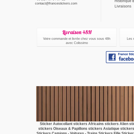
Historique
contact@francestickers.com
Livraisons
Livraison 48H
Votre commande et livrée chez vous sous 48h
Les 
avec Colissimo
Sticker Autocollant
stickers Africains
stickers Alien
st
stickers Oiseaux & Papillons
stickers Asiatique
sticker
Stickers Camions - Voitures - Trains
Stickers Fille
Sticke