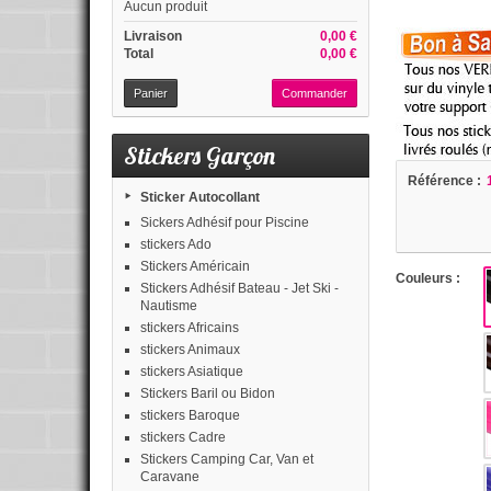
Aucun produit
Livraison
0,00 €
Total
0,00 €
Panier
Commander
Stickers Garçon
Référence :
Sticker Autocollant
Sickers Adhésif pour Piscine
stickers Ado
Stickers Américain
Couleurs :
Stickers Adhésif Bateau - Jet Ski -
Nautisme
stickers Africains
stickers Animaux
stickers Asiatique
Stickers Baril ou Bidon
stickers Baroque
stickers Cadre
Stickers Camping Car, Van et
Caravane