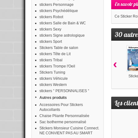
En savoir pl
stickers Personnage
stickers Psychédélique
Ce Sticker Rob
stickers Robot
stickers Salle de Bain & WC
stickers Sexy
30 autre
stickers Signe astrologique
stickers Sport
Stickers Table de salon
stickers Tête de Lit
‹
stickers Tribal
stickers Trompe l'Oeil
Stickers Tuning
Sticker
stickers Véhicule
stickers Western
stickers ° PERSONNALISES °
Autres produits
Les clien
Accessoires Pour Stickers
Autocollants
Chaise Pliante Personnalisée
Sac Isotherme personnalisé
Stickers Monsieur Cuisine Connect.
NE CONVIENT PAS AU SMART