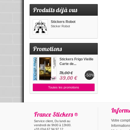
Produits déjà vus
Stickers Robot
Sticker Robot
Promotions
Stickers Frigo Vieille
Carte de...
78,00 €
-50%
39,00 €
Toutes les promotions
Inform
France Stickers ®
Votre comp
Service client, Du lundi au
vendredi de 9h00 à 13h00.
Information
+33 (0)4 67 94 97 12