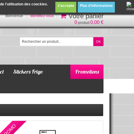
 l'utilisation des coockies.
J'accepte
Plus d'informations
Votre panier
Bienvenue
Identifiez-vous
0
0.00 €
produit
ct
Stickers Frigo
Promotions