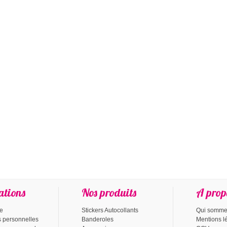
ations
Nos produits
A prop
te
Stickers Autocollants
Qui somme
s personnelles
Banderoles
Mentions l