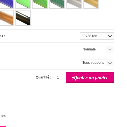
) :
30x28 (en 1
partie)
.Normale
.Tous supports
Quantité :
 ami