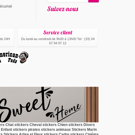
écurisé
Suivez-nous
Service client
 de 24H
Du lundi au vendredi de 9h00 à 13h00 Tel : (33) 04
.
67 94 97 12
ers Chat
stickers Cheval
stickers Chien
stickers Divers
 Enfant
stickers pirates
stickers animaux
Stickers Marin
rs
Stickers Arbre et Fleur
stickers Cadre
stickers Cinéma