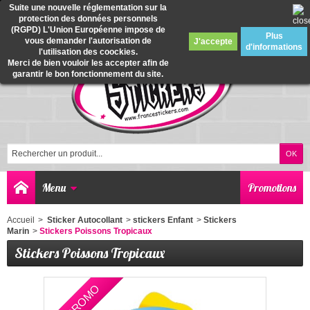
Suite une nouvelle réglementation sur la
protection des données personnels
0
(RGPD) L'Union Européenne impose de
Plus
vous demander l'autorisation de
J'accepte
d'informations
l'utilisation des coockies.
Merci de bien vouloir les accepter afin de
garantir le bon fonctionnement du site.
Menu
Promotions
Accueil
>
Sticker Autocollant
>
stickers Enfant
>
Stickers
Marin
>
Stickers Poissons Tropicaux
Stickers Poissons Tropicaux
EN PROMO