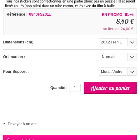
-65%
Référence :
0840FS2011
EN PROMO
8,40 €
au lieu de
24,00 €
Dimensions (cm) :
26X23 (en 1
partie)
Orientation :
.Normale
Pour Support :
Mural / Autre
(interieur)
Quantité :
Envoyer à un ami