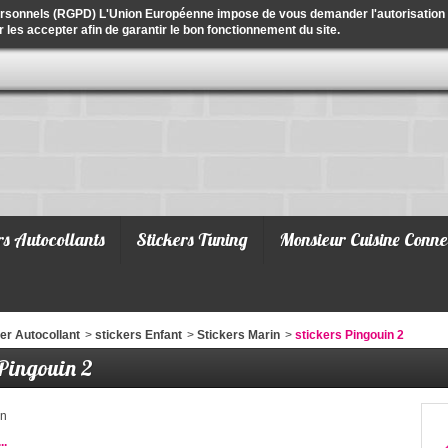
ersonnels (RGPD) L'Union Européenne impose de vous demander l'autorisation de
r les accepter afin de garantir le bon fonctionnement du site.
rs Autocollants
Stickers Tuning
Monsieur Cuisine Conne
er Autocollant
>
stickers Enfant
>
Stickers Marin
>
stickers Pingouin 2
 Pingouin 2
in
..