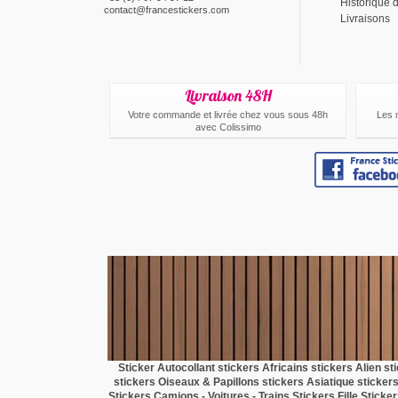
Historique
contact@francestickers.com
Livraisons
Livraison 48H
Votre commande et livrée chez vous sous 48h
Les 
avec Colissimo
Sticker Autocollant
stickers Africains
stickers Alien
st
stickers Oiseaux & Papillons
stickers Asiatique
sticker
Stickers Camions - Voitures - Trains
Stickers Fille
Sticke