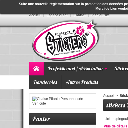
Suite une nouvelle réglementation sur la protection des données p
Merci de bien vouloi
Accueil
Espace client
Contact
Plan du site
Professionnel / Association
Sticke
Banderoles
Autres Produits
Accueil
>
Stick
stickers
Panier
stickers pingou
Plus de détails.