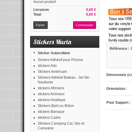
Aucun produit
Livraison
0,00 €
Total
0,00 €
Panier
Commander
Stickers Marin
Référence :
Sticker Autocollant
Sickers Adhésif pour Piscine
stickers Ado
Stickers Américain
Dimensions (cm
Stickers Adhésif Bateau - Jet Ski -
Nautisme
stickers Africains
Orientation :
stickers Animaux
stickers Asiatique
Pour Support :
Stickers Baril ou Bidon
stickers Baroque
stickers Cadre
Stickers Camping Car, Van et
Caravane