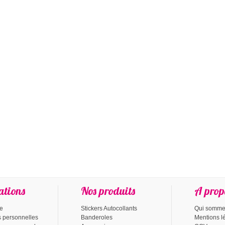
ations
Nos produits
A prop
te
Stickers Autocollants
Qui somme
s personnelles
Banderoles
Mentions l