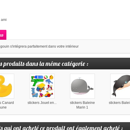
 ami
us
ngouin s'intégrera parfaitement dans votre intérieur
s produits dans la même catégorie :
rs Canard
stickers Jouet en...
stickers Baleine
stickers Bale
aune
Marin 1
ts qui ont acheté ce produit ont également acheté :