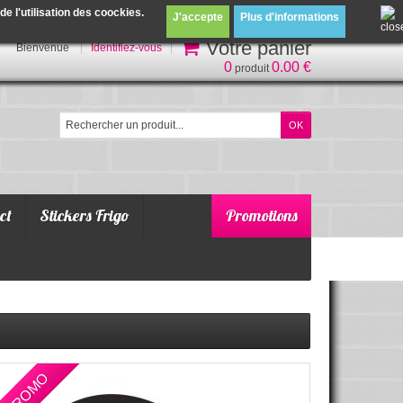
 l'utilisation des coockies.
J'accepte
Plus d'informations
Votre panier
Bienvenue
Identifiez-vous
0
0.00 €
produit
ct
Stickers Frigo
Promotions