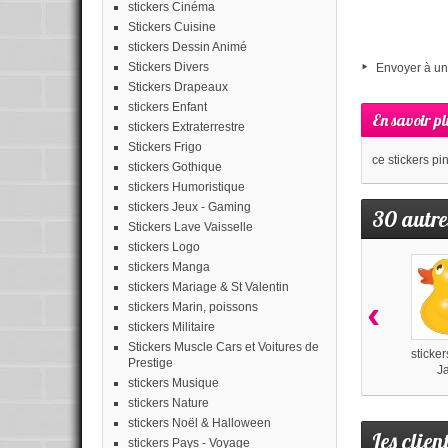
stickers Cinéma
Stickers Cuisine
stickers Dessin Animé
Stickers Divers
Envoyer à un
Stickers Drapeaux
stickers Enfant
En savoir pl
stickers Extraterrestre
Stickers Frigo
ce stickers pi
stickers Gothique
stickers Humoristique
stickers Jeux - Gaming
30 autre
Stickers Lave Vaisselle
stickers Logo
stickers Manga
stickers Mariage & St Valentin
‹
stickers Marin, poissons
stickers Militaire
Stickers Muscle Cars et Voitures de
sticke
Prestige
J
stickers Musique
stickers Nature
stickers Noël & Halloween
Les clien
stickers Pays - Voyage