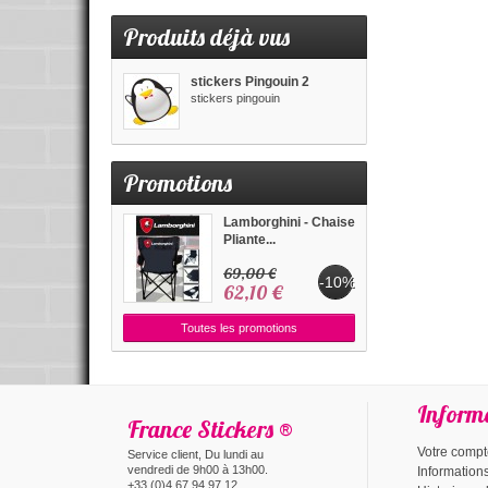
Produits déjà vus
stickers Pingouin 2
stickers pingouin
Promotions
Lamborghini - Chaise
Pliante...
69,00 €
-10%
62,10 €
Toutes les promotions
Inform
France Stickers ®
Votre comp
Service client, Du lundi au
vendredi de 9h00 à 13h00.
Information
+33 (0)4 67 94 97 12