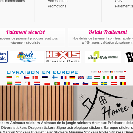
 des commandes
Accessoires
CGV
Promotions
Paiement s
Paiement sécurisé
Délais Traitement
moyens de paiement proposés sont tous
Nos délais de traitement sont très rapide,
totalement sécurisés
à 48H après validation du paiement
.
ickers Animaux
stickers Animaux de la jungle
stickers Animaux Prédator
stick
s Divers
stickers Dragon
stickers Signe astrologique
stickers Baroque
stickers
rs Garçon
Stickers Eveil et Jeux
Stickers Musique
Stickers Porte
Stickers Dive