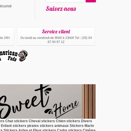
écurisé
Suivez-nous
Service client
 de 24H
Du lundi au vendredi de 9h00 à 13h00 Tel : (33) 04
.
67 94 97 12
ers Chat
stickers Cheval
stickers Chien
stickers Divers
 Enfant
stickers pirates
stickers animaux
Stickers Marin
rs
Stickers Arbre et Fleur
stickers Cadre
stickers Cinéma