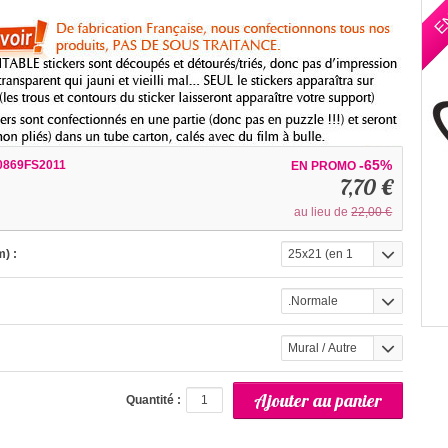
E
-65%
0869FS2011
EN PROMO
7,70 €
au lieu de
22,00 €
) :
25x21 (en 1
partie)
.Normale
Mural / Autre
(interieur)
Quantité :