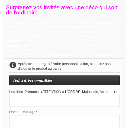
Surprenez vos invités avec une déco qui sort
de l'ordinaire !
deco mariage, Mariage, stickers personnalisé voiture, stickers
personnalisé, mariage discount, stickers mariage, stickers mariage voiture,
stickers mariage pour voiture, autocollant mariage, decoration mariage,
stickers mariage personnalisé, cœur, muraux, Décoration de mariage pour
voiture, deco mariage pas cher, deco mariage, Mariage, stickers
personnalisé voiture, stickers personnalisé, mariage discount, stickers
mariage, stickers mariage voiture, stickers mariage pour voiture,
autocollant mariage, decoration mariage, stickers mariage personnalisé,
cœur, muraux, Décoration de mariage pour voiture, deco mariage pas cher
Après avoir enregistré votre personnalisation, n'oubliez pas
d'ajouter le produit au panier.
Textes à Personnaliser
Les deux Prénoms : (ATTENTION à L'ORDRE, Majuscule, Accent ...)
*
Date du Mariage
*