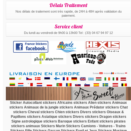
Délais Traitement
Nos délais de traitement sont très rapide, de 24H à 48H après validation du
paiement.
Service client
Du lundi au vendredi de 9h00 à 13h00 Tel : (33) 04 67 94 97 12
.
Sticker Autocollant
stickers Africains
stickers Alien
stickers Animaux
stickers Animaux de la jungle
stickers Animaux Prédator
stickers Chat
stickers Cheval
stickers Chien
stickers Divers
stickers Oiseaux &
Papillons
stickers Asiatique
stickers Divers
stickers Dragon
stickers
Signe astrologique
stickers Baroque
stickers Enfant
stickers pirates
stickers animaux
Stickers Marin
Stickers Camions - Voitures - Trains
Stickers Fille
Stickers Garçon
Stickers Eveil et Jeux
Stickers Musique