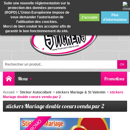
Suite une nouvelle réglementation sur la
protection des données personnels
0
(RGPD) L'Union Européenne impose de
Plus
vous demander l'autorisation de
J'accepte
d'informations
l'utilisation des coockies.
Merci de bien vouloir les accepter afin de
garantir le bon fonctionnement du site.
Menu
Promotions
Accueil
>
Sticker Autocollant
>
stickers Mariage & St Valentin
>
stickers
Mariage double coeurs vendu par 2
stickers Mariage double coeurs vendu par 2
EN PROMO